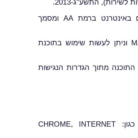
שירות), התשע"ג-2013.
התאמות הנגישות בוצעו עפ"י התקן הישראלי (ת"י 5568) לנגישות תכנים באינטרנט ברמת AA ומסמך
ניתן להשתמש בתוכנה קוראת מסך NVDA למחשבי ווינדוס ומשתמשי MAC וניתן לעשות שימוש בתוכנת
התוכנה מתוך הגדרות הנגישות
האתר תומך ברזולוציות שונות ובכל הדפדפנים הפופולאריים הקיימים, כגון: CHROME, INTERNET