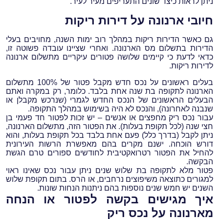
ניתן לראות כיצד שונים התעריפים מעיר לעיר.
חיובי ארנונה על דירות ריקות
גם כאשר הדירות ריקות במהלך רוב ימות השנה, מחויבים בעלי
הדירות בתשלום מס הארנונה. ואחרי שציינו עובדה פשוטה זו,
כדאי לדעת כי קיימים שלושה פטורים עיקריים מתשלום ארנונה
לדירות ריקות.
בעלים ראשונים על נכס חדש מקבל פטור של 100% מתשלום
הארנונה לתקופה בת שנה אחת בלבד. כלומר, רק במקרה ואתם
הבעלים הראשונים של הנכס החדש לגמרי (שנרכש מקבלן או
שנבנה לאחרונה), והנכס לא היה בשימוש במהלך התקופה.
עבור נכס ריק מחפצים או אנשים – יש זכות לפטור חד פעמי בן
חצי שנה (לכל תקופת בעלות). את הפטור הזה, מתשלום הארנונה,
ניתן לקבל (בדרך כלל) פעם אחת בלבד בכל תקופת בעלות, והוא
דורש הוכחה. ישנם מקרים בהם מאפשרת הרשות העירונית
להחיל את הפטור רטרואקטיבית לחודשים ספורים טרם הגשת
הבקשה.
פטור מלא לתקופה בת שלוש שנים ניתן עבור נכס שאינו ראוי
למגורים כתוצאה משיפוצים נרחבים, או הרס. בתום תקופת שלוש
השנים יש חמש שנים נוספות בהם ניתנות הנחות שונות.
איך מגישים בקשה לפטור או הנחה
מארנונה על נכס ריק