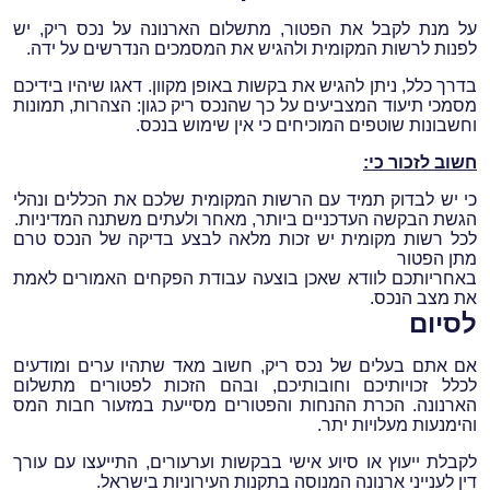
על מנת לקבל את הפטור, מתשלום הארנונה על נכס ריק, יש
לפנות לרשות המקומית ולהגיש את המסמכים הנדרשים על ידה.
בדרך כלל, ניתן להגיש את בקשות באופן מקוון. דאגו שיהיו בידיכם
מסמכי תיעוד המצביעים על כך שהנכס ריק כגון: הצהרות, תמונות
וחשבונות שוטפים המוכיחים כי אין שימוש בנכס.
חשוב לזכור כי:
כי יש לבדוק תמיד עם הרשות המקומית שלכם את הכללים ונהלי
הגשת הבקשה העדכניים ביותר, מאחר ולעתים משתנה המדיניות.
לכל רשות מקומית יש זכות מלאה לבצע בדיקה של הנכס טרם
מתן הפטור
באחריותכם לוודא שאכן בוצעה עבודת הפקחים האמורים לאמת
את מצב הנכס.
לסיום
אם אתם בעלים של נכס ריק, חשוב מאד שתהיו ערים ומודעים
לכלל זכויותיכם וחובותיכם, ובהם הזכות לפטורים מתשלום
הארנונה. הכרת ההנחות והפטורים מסייעת במזעור חבות המס
והימנעות מעלויות יתר.
לקבלת ייעוץ או סיוע אישי בבקשות וערעורים, התייעצו עם עורך
דין לענייני ארנונה המנוסה בתקנות העירוניות בישראל.