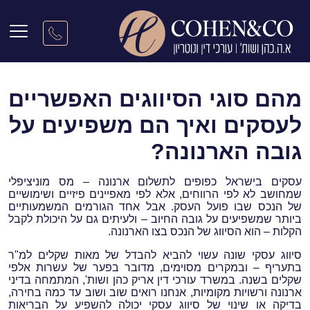
דף הבית
|
מאמרים
|
מהם סוגי הסיווגים האפשריים לעסקים ואיך הם משפיעים
על גובה הארנונה?
מהם סוגי הסיווגים האפשריים
לעסקים ואיך הם משפיעים על
גובה הארנונה?
עסקים בישראל כפופים לתשלום ארנונה – מס מוניציפלי
שמחושב לא לפי הרווחים, אלא לפי מאפיינים פיזיים ושימושיים
של הנכס שבו פועל העסק. אבל אחד הגורמים המשמעותיים
ביותר שמשפיעים על גובה החיוב – ולעיתים גם על היכולת לקבל
הקלות – הוא הסיווג של הנכס בצו הארנונה.
סיווג עסקי שונה עשוי להביא להבדל של מאות שקלים למ"ר
בתעריף – ובמקרים מסוימים, מדובר בפער של עשרות אלפי
שקלים בשנה. במשרד עורכי דין אריק כהן ושות', המתמחה בדיני
ארנונה ורשויות מקומיות, אנחנו רואים שוב ושוב עד כמה בחירה,
בדיקה או שינוי של סיווג עסקי יכולה להשפיע על הבריאות