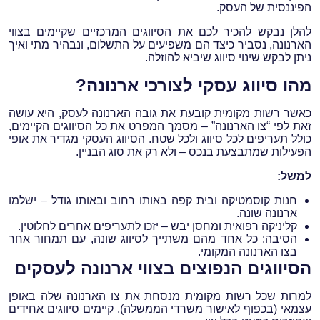
הפיננסית של העסק.
להלן נבקש להכיר לכם את הסיווגים המרכזיים שקיימים בצווי
הארנונה, נסביר כיצד הם משפיעים על התשלום, ונבהיר מתי ואיך
ניתן לבקש שינוי סיווג שיביא להוזלה.
מהו סיווג עסקי לצורכי ארנונה?
כאשר רשות מקומית קובעת את גובה הארנונה לעסק, היא עושה
זאת לפי “צו הארנונה” – מסמך המפרט את כל הסיווגים הקיימים,
כולל תעריפים לכל סיווג ולכל שטח. הסיווג העסקי מגדיר את אופי
הפעילות שמתבצעת בנכס – ולא רק את סוג הבניין.
למשל:
חנות קוסמטיקה ובית קפה באותו רחוב ובאותו גודל – ישלמו
ארנונה שונה.
קליניקה רפואית ומחסן יבש – יזכו לתעריפים אחרים לחלוטין.
הסיבה: כל אחד מהם משתייך לסיווג שונה, עם תמחור אחר
בצו הארנונה המקומי.
הסיווגים הנפוצים בצווי ארנונה לעסקים
למרות שכל רשות מקומית מנסחת את צו הארנונה שלה באופן
עצמאי (בכפוף לאישור משרדי הממשלה), קיימים סיווגים אחידים