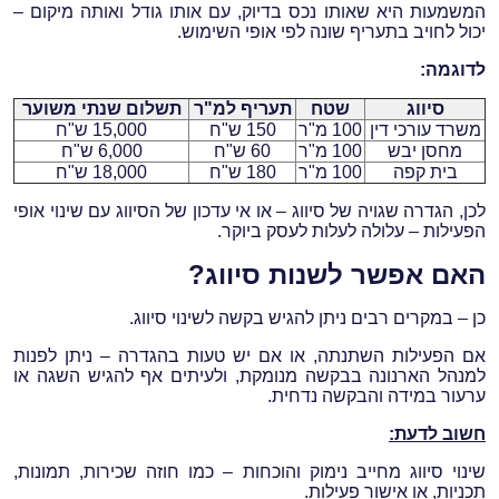
המשמעות היא שאותו נכס בדיוק, עם אותו גודל ואותה מיקום –
יכול לחויב בתעריף שונה לפי אופי השימוש.
לדוגמה:
סיווג
שטח
תעריף למ"ר
תשלום שנתי משוער
משרד עורכי דין
100 מ"ר
150 ש"ח
15,000 ש"ח
מחסן יבש
100 מ"ר
60 ש"ח
6,000 ש"ח
בית קפה
100 מ"ר
180 ש"ח
18,000 ש"ח
לכן, הגדרה שגויה של סיווג – או אי עדכון של הסיווג עם שינוי אופי
הפעילות – עלולה לעלות לעסק ביוקר.
האם אפשר לשנות סיווג?
כן – במקרים רבים ניתן להגיש בקשה לשינוי סיווג.
אם הפעילות השתנתה, או אם יש טעות בהגדרה – ניתן לפנות
למנהל הארנונה בבקשה מנומקת, ולעיתים אף להגיש השגה או
ערעור במידה והבקשה נדחית.
חשוב לדעת:
שינוי סיווג מחייב נימוק והוכחות – כמו חוזה שכירות, תמונות,
תכניות, או אישור פעילות.