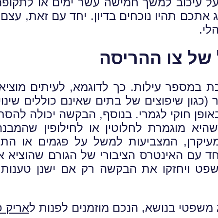
 על עיכוב למשך חמישה עשר ימים או לתקופ
 אתכם תהיו נוכחים בדיון. יחד עם זאת, עצם
לי.
של צו ההריסה
ת במספר עילות. כך לדוגמא, לעיתים מוציאי
 (כגון שיפוצים של בתים שאינם כוללים שינו
אופן חוקי לגמרי. בנוסף, הבקשה יכולה להס
שהיא מוגמרת לחלוטין או לחילופין שהמב
עיקרן, המצביעות למשל על פגמים או התנה
ד עם האינטרס הציבורי של הגורם שהוציא א
פט ויחזקו את הבקשה רק אם ישנן טענות מ
צוג משפטי בנושא, הנכם מוזמנים לפנות ל
אריק כ