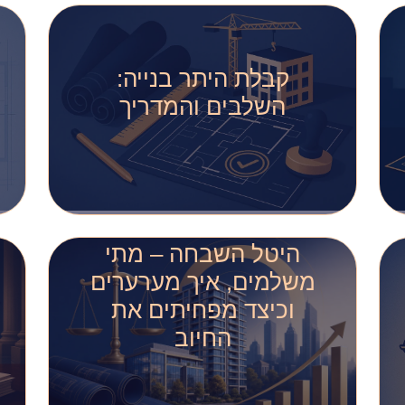
שמתעלם ממנה חושף את
העסק…
קבלת היתר בנייה:
קרא עוד >>
השלבים והמדריך
היתר בנייה הוא אישור
רשמי מהוועדה המקומית
לתכנון ובנייה, המהווה
תנאי חוקי לביצוע רוב
היטל השבחה – מתי
עבודות הבנייה בישראל….
משלמים, איך מערערים
קרא עוד >>
וכיצד מפחיתים את
החיוב
מדריך מלא להיטל